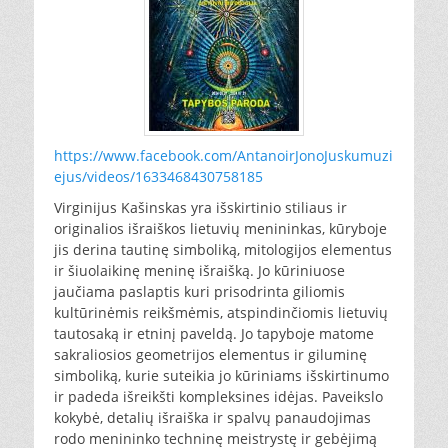
https://www.facebook.com/AntanoirJonoJuskumuzi
ejus/videos/1633468430758185
Virginijus Kašinskas yra išskirtinio stiliaus ir
originalios išraiškos lietuvių menininkas, kūryboje
jis derina tautinę simboliką, mitologijos elementus
ir šiuolaikinę meninę išraišką. Jo kūriniuose
jaučiama paslaptis kuri prisodrinta giliomis
kultūrinėmis reikšmėmis, atspindinčiomis lietuvių
tautosaką ir etninį paveldą. Jo tapyboje matome
sakraliosios geometrijos elementus ir giluminę
simboliką, kurie suteikia jo kūriniams išskirtinumo
ir padeda išreikšti kompleksines idėjas. Paveikslo
kokybė, detalių išraiška ir spalvų panaudojimas
rodo menininko techninę meistrystę ir gebėjimą