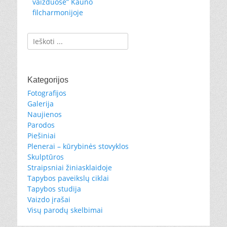
vaizduose” Kauno
filcharmonijoje
Ieškoti:
Kategorijos
Fotografijos
Galerija
Naujienos
Parodos
Piešiniai
Plenerai – kūrybinės stovyklos
Skulptūros
Straipsniai žiniasklaidoje
Tapybos paveikslų ciklai
Tapybos studija
Vaizdo įrašai
Visų parodų skelbimai