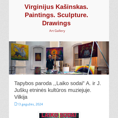
Virginijus Kašinskas.
Paintings. Sculpture.
Drawings
Art Gallery
Tapybos paroda ,,Laiko sodai” A. ir J.
Juškų etninės kultūros muziejuje.
Vilkija
Paskelbta
13 gegužės, 2024