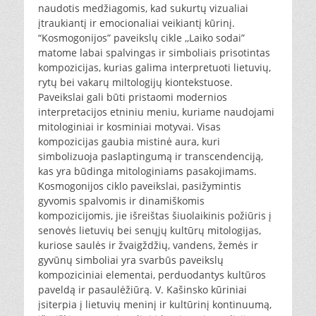
naudotis medžiagomis, kad sukurtų vizualiai
įtraukiantį ir emocionaliai veikiantį kūrinį.
“Kosmogonijos” paveikslų cikle ,,Laiko sodai”
matome labai spalvingas ir simboliais prisotintas
kompozicijas, kurias galima interpretuoti lietuvių,
rytų bei vakarų miltologijų kiontekstuose.
Paveikslai gali būti pristaomi modernios
interpretacijos etniniu meniu, kuriame naudojami
mitologiniai ir kosminiai motyvai. Visas
kompozicijas gaubia mistinė aura, kuri
simbolizuoja paslaptingumą ir transcendenciją,
kas yra būdinga mitologiniams pasakojimams.
Kosmogonijos ciklo paveikslai, pasižymintis
gyvomis spalvomis ir dinamiškomis
kompozicijomis, jie išreištas šiuolaikinis požiūris į
senovės lietuvių bei senųjų kultūrų mitologijas,
kuriose saulės ir žvaigždžių, vandens, žemės ir
gyvūnų simboliai yra svarbūs paveikslų
kompoziciniai elementai, perduodantys kultūros
paveldą ir pasaulėžiūrą. V. Kašinsko kūriniai
įsiterpia į lietuvių meninį ir kultūrinį kontinuumą,