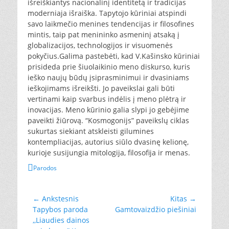
išreiškiantys nacionalinį identitetą ir tradicijas
moderniaja išraiška. Tapytojo kūriniai atspindi
savo laikmečio menines tendencijas ir filosofines
mintis, taip pat menininko asmeninį atsaką į
globalizacijos, technologijos ir visuomenės
pokyčius.Galima pastebėti, kad V.Kašinsko kūriniai
prisideda prie šiuolaikinio meno diskurso, kuris
ieško naujų būdų įsiprasminimui ir dvasiniams
ieškojimams išreikšti. Jo paveikslai gali būti
vertinami kaip svarbus indėlis į meno plėtrą ir
inovacijas. Meno kūrinio galia slypi jo gebėjime
paveikti žiūrovą. “Kosmogonijs” paveikslų ciklas
sukurtas siekiant atskleisti gilumines
kontempliacijas, autorius siūlo dvasinę kelionę,
kurioje susijungia mitologija, filosofija ir menas.
Kategorijos
Parodos
Navigacija
← Ankstesnis
Kitas →
Ankstesnis
Kitas
Tapybos paroda
Gamtovaizdžio piešiniai
tarp
įrašas:
įrašas:
,,Liaudies dainos
įrašų