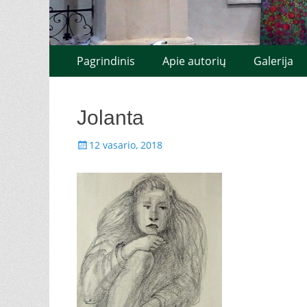
Pereiti
Pagrindinis
Pagrindinis
Apie autorių
Galerija
prie
meniu
turinio
Jolanta
Paskelbta
12 vasario, 2018