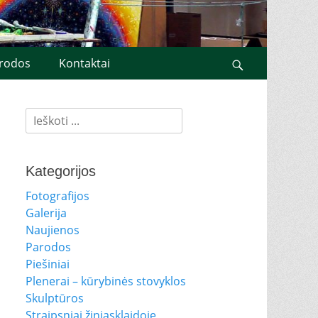
rodos
Kontaktai
Search
Ieškoti:
Kategorijos
Fotografijos
Galerija
Naujienos
Parodos
Piešiniai
Plenerai – kūrybinės stovyklos
Skulptūros
Straipsniai žiniasklaidoje