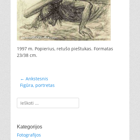
1997 m. Popierius, retušo pieštukas. Formatas
23/38 cm.
Navigacija
← Ankstesnis
Ankstesnis
Figūra, portretas
tarp
įrašas:
įrašų
Ieškoti:
Kategorijos
Fotografijos