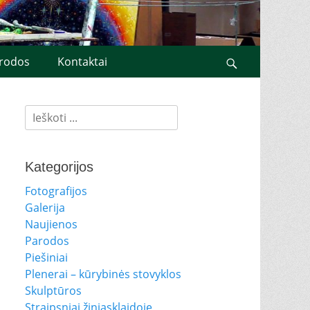
rodos
Kontaktai
Search
Ieškoti:
Kategorijos
Fotografijos
Galerija
Naujienos
Parodos
Piešiniai
Plenerai – kūrybinės stovyklos
Skulptūros
Straipsniai žiniasklaidoje