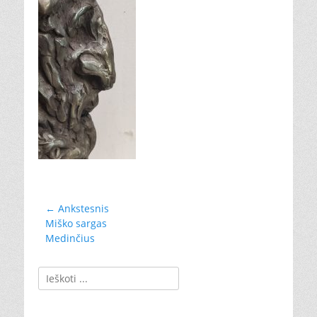
Navigacija
← Ankstesnis
Ankstesnis
Miško sargas
tarp
įrašas:
Medinčius
įrašų
Ieškoti: