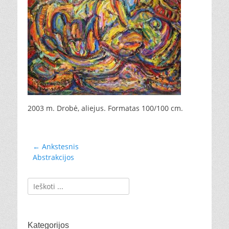
2003 m. Drobė, aliejus. Formatas 100/100 cm.
Navigacija
← Ankstesnis
Ankstesnis
Abstrakcijos
tarp
įrašas:
įrašų
Ieškoti:
Kategorijos