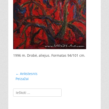
1996 m. Drobė, aliejus. Formatas 94/101 cm.
Navigacija
← Ankstesnis
Ankstesnis
Peizažai
tarp
įrašas:
įrašų
Ieškoti: