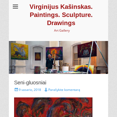
Virginijus Kašinskas.
Paintings. Sculpture.
Drawings
Art Gallery
Seni-gluosniai
Paskelbta
9 vasario, 2018
Parašykite komentarą