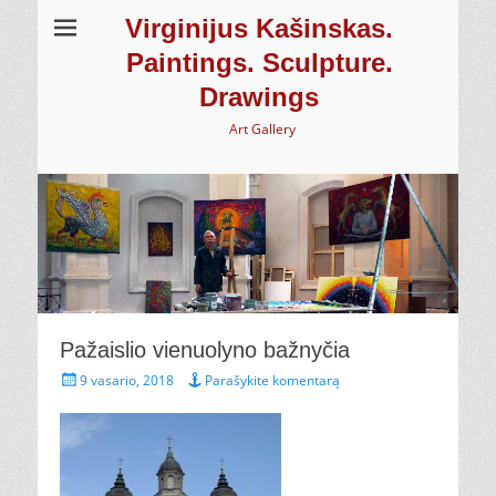
Virginijus Kašinskas.
Paintings. Sculpture.
Drawings
Art Gallery
Pažaislio vienuolyno bažnyčia
Paskelbta
9 vasario, 2018
Parašykite komentarą