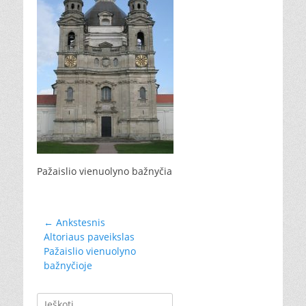
Pažaislio vienuolyno bažnyčia
Navigacija
← Ankstesnis
Ankstesnis
Altoriaus paveikslas
tarp
įrašas:
Pažaislio vienuolyno
įrašų
bažnyčioje
Ieškoti: