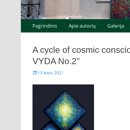
Pereiti
Pagrindinis
Pagrindinis
Apie autorių
Galerija
prie
meniu
turinio
A cycle of cosmic consci
VYDA No.2”
Paskelbta
13 kovo, 2021