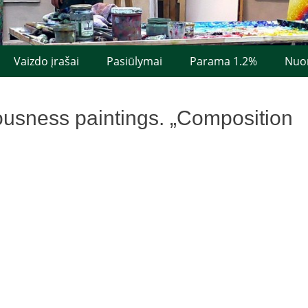
Vaizdo įrašai
Pasiūlymai
Parama 1.2%
Nuo
ousness paintings. „Composition