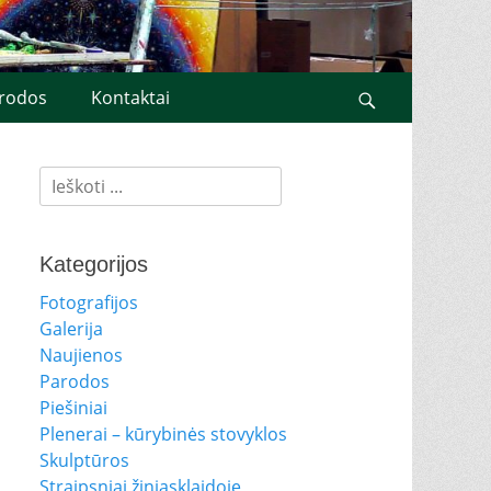
rodos
Kontaktai
Search
Ieškoti:
Kategorijos
Fotografijos
Galerija
Naujienos
Parodos
Piešiniai
Plenerai – kūrybinės stovyklos
Skulptūros
Straipsniai žiniasklaidoje